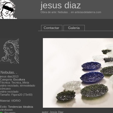
jesus diaz
Obra de arte: Nebulas. . en artistasdelatierra.com
Contactar
Galeria
Nebulas. .
jesus dias2013
Categoria:
Escultura
Técnica: Tecnica_Mixta
vidrio reciclado, termodelado
cóncavo
vidrio reciclado
Tamaño: Figura20 (73x60)
Material: VIDRIO
Estilo:
Tendencias Idealista
vitrofusion
autor: Jesús Diaz
En venta