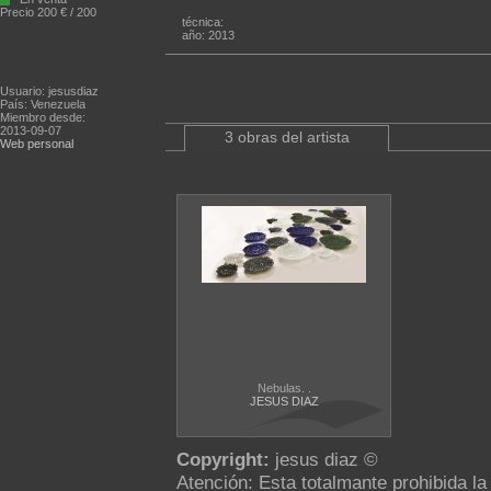
Precio 200 € / 200
técnica:
año: 2013
Usuario: jesusdiaz
País: Venezuela
Miembro desde:
2013-09-07
3 obras del artista
Web personal
Nebulas. .
JESUS DIAZ
Copyright:
jesus diaz ©
Atención: Esta totalmante prohibida l