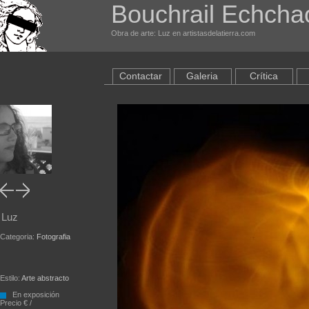
Bouchrail Echcha
Obra de arte: Luz en artistasdelatierra.com
Contactar
Galeria
Crítica
Luz
Categoria:
Fotografia
Estilo:
Arte abstracto
En exposición
Precio € /