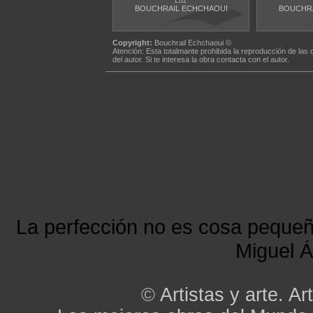
Luz
BOUCHRAIL ECHCHAOUI
BOUCHRA
Copyright:
Bouchrail Echchaoui ©
Atención: Esta totalmante prohibida la reproducción de las 
del autor. Si te interesa la obra contacta con el autor.
La perfección no es cosa peque
Miguel Á
©
Artistas y arte. Art