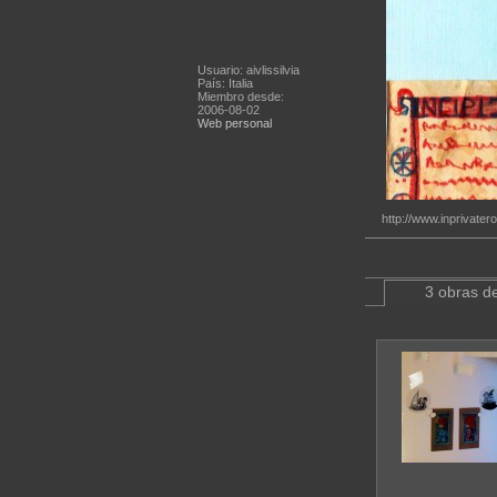
Usuario: aivlissilvia
País: Italia
Miembro desde:
2006-08-02
Web personal
http://www.inprivate
3 obras de