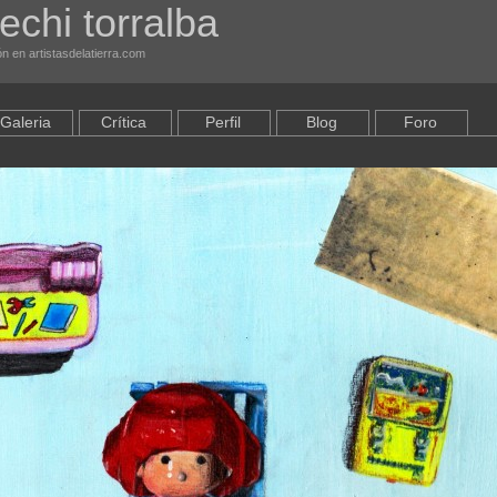
sechi torralba
ón en artistasdelatierra.com
Galeria
Crítica
Perfil
Blog
Foro