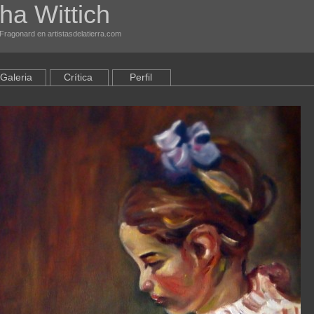
ha Wittich
Fragonard en artistasdelatierra.com
Galeria
Crítica
Perfil