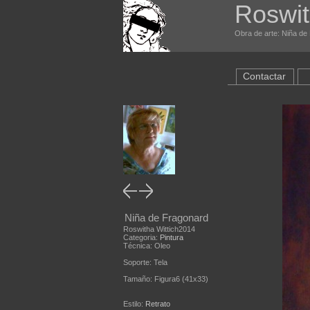
Roswit
Obra de arte: Niña de 
Contactar
Niña de Fragonard
Roswitha Wittich2014
Categoria:
Pintura
Técnica: Oleo
Soporte: Tela
Tamaño: Figura6 (41x33)
Estilo:
Retrato