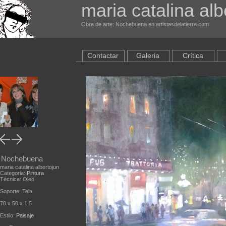
maria catalina alb
Obra de arte: Nochebuena en artistasdelatierra.com
Contactar
Galeria
Crítica
Nochebuena
maria catalina albertojun
Categoria:
Pintura
Técnica: Oleo
Soporte: Tela
70 x 50 x 1,5
Estilo:
Paisaje