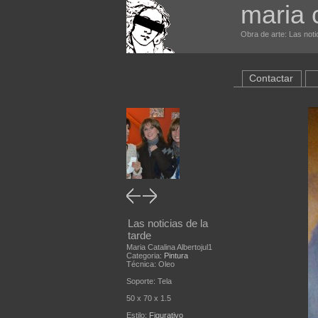
maria c
Obra de arte: Las notic
Contactar
Las noticias de la
tarde
Maria Catalina Albertojul1
Categoria:
Pintura
Técnica: Oleo
Soporte: Tela
50 x 70 x 1.5
Estilo:
Figurativo