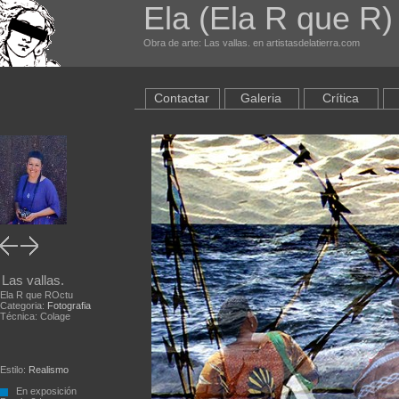
Ela (Ela R que R
Obra de arte: Las vallas. en artistasdelatierra.com
Contactar
Galeria
Crítica
Las vallas.
Ela R que ROctu
Categoria:
Fotografia
Técnica: Colage
Estilo:
Realismo
En exposición