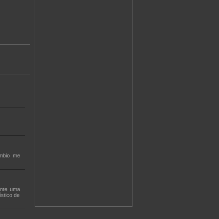
ambio me
ente uma
stico de