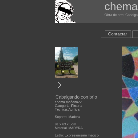
chema
Obra de arte: Cabalgan
Contactar
Cabalgando con brìo
chema mañana22-
Categoria:
Pintura
Técnica: Acrílica
Soporte: Madera
91 x 63 x 5cm
Material: MADERA
Estilo:
Expresionismo mágico