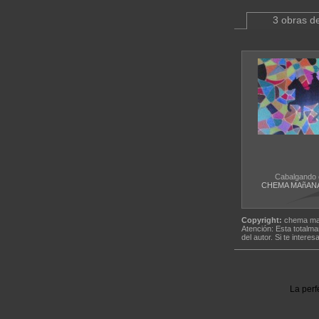
3 obras de
Cabalgando 
CHEMA MAñAN
Copyright:
chema ma
Atención: Esta totalma
del autor. Si te interes
La perf