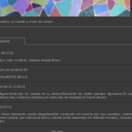
hombre, su caballo y el aire de campo
arios
 05:27:32
a y color, te felicito. Saludos Amada Bravo.
015-04-18 09:01:59
EALMENTE BELLO
15-04-11 17:03:21
figura-fondo.Veo un cambio en tu pintura.Recuerdo tus bellos paisajes figurativos.El c
pintura mas moderna,colorista,con cierto aire de nostalgia.Un fuerte abrazo
13:57:27
ta deste imponente cavalo elegantemente conduzido em marcha por seu cavaleiro, realm
omem-animal, que sobressai desse colorido fundo elaborado em delicado mosaico, caracterí
des.
Ver más