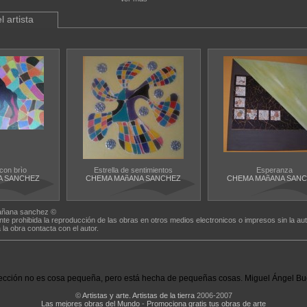
l artista
con brìo
Estrella de sentimientos
Esperanza
A SANCHEZ
CHEMA MAñANA SANCHEZ
CHEMA MAñANA SAN
ñana sanchez ©
nte prohibida la reproducción de las obras en otros medios electronicos o impresos sin la aut
a la obra contacta con el autor.
ección no es cosa pequeña, pero está hecha de pequeñas cosas. Miguel Ángel Bu
©
Artistas y arte. Artistas de la tierra
2006-2007
Las mejores obras del Mundo
-
Promociona gratis tus obras de arte