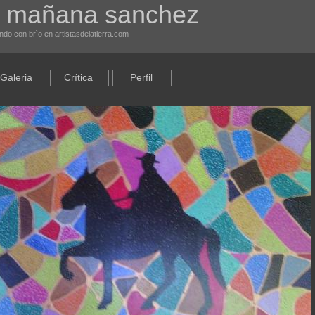
 mañana sanchez
do con brìo en artistasdelatierra.com
Galeria
Crítica
Perfil