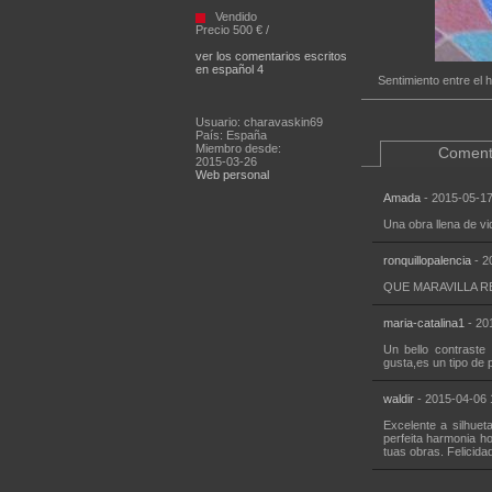
Vendido
Precio 500 € /
ver los comentarios escritos
en español 4
Sentimiento entre el 
Usuario: charavaskin69
País: España
Miembro desde:
Coment
2015-03-26
Web personal
Amada
- 2015-05-17
Una obra llena de vid
ronquillopalencia
- 2
QUE MARAVILLA R
maria-catalina1
- 20
Un bello contraste 
gusta,es un tipo de 
waldir
- 2015-04-06 
Excelente a silhue
perfeita harmonia h
tuas obras. Felicida