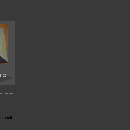
CHEZ
orización
onarroti