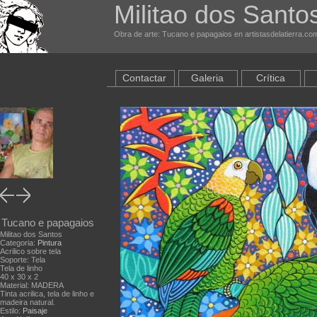
Militao dos Santos
Obra de arte: Tucano e papagaios en artistasdelatierra.co
Contactar
Galeria
Crítica
Tucano e papagaios
Militao dos Santos
Categoria:
Pintura
Acrilico sobre tela
Soporte: Tela
Tela de linho
40 x 30 x 2
Material: MADERA
Tinta acrilica, tela de linho e
madeira natural.
Estilo:
Paisaje