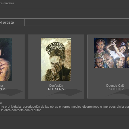
bre madera
l artista
ta
Confesión
Duende Calé
N V
ROTSEN V
ROTSEN V
©
nte prohibida la reproducción de las obras en otros medios electronicos o impresos sin la aut
a la obra contacta con el autor.