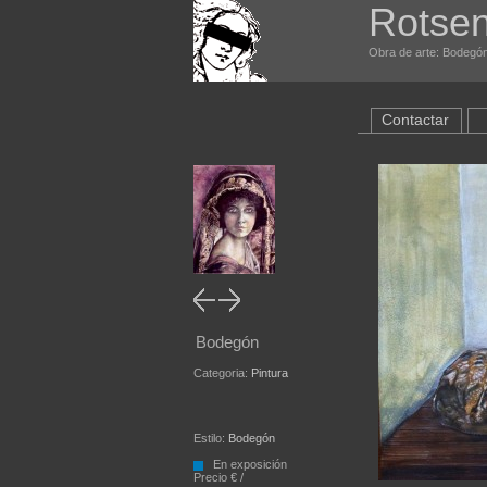
Rotsen
Obra de arte: Bodegón
Contactar
Bodegón
Categoria:
Pintura
Estilo:
Bodegón
En exposición
Precio € /