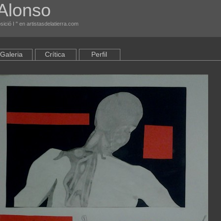
Alonso
ició I " en artistasdelatierra.com
Galeria
Crítica
Perfil