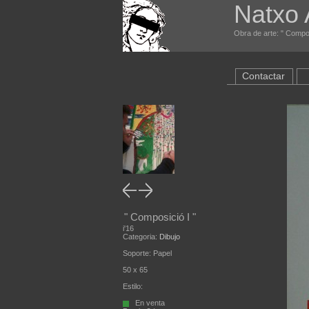
Natxo 
Obra de arte: " Compos
Contactar
" Composició I "
i'16
Categoria:
Dibujo
Soporte: Papel
50 x 65
Estilo:
En venta