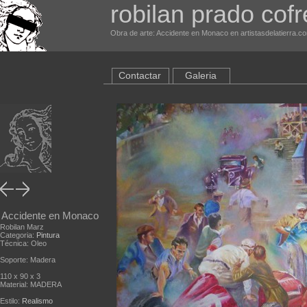
robilan prado cofr
Obra de arte: Accidente en Monaco en artistasdelatierra.c
Contactar
Galeria
Accidente en Monaco
Robilan Marz
Categoria:
Pintura
Técnica: Oleo
Soporte: Madera
110 x 90 x 3
Material: MADERA
Estilo:
Realismo