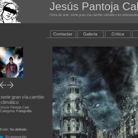
Jesús Pantoja Ca
Obra de arte: serie gran vía.cambio climático en artistasde
Contactar
Galeria
Crítica
serie gran vía.cambio
climático
Jesús Pantoja Cala
Categoria:
Fotografia
Estilo:
No definido
En exposición