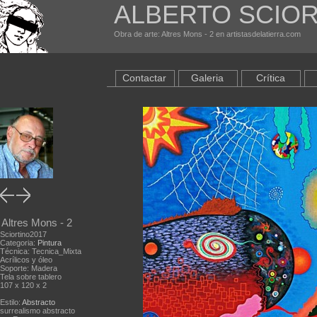
ALBERTO SCIOR
Obra de arte: Altres Mons - 2 en artistasdelatierra.com
Contactar
Galeria
Crítica
Altres Mons - 2
Sciortino2017
Categoria:
Pintura
Técnica: Tecnica_Mixta
Acrílicos y óleo
Soporte: Madera
Tela sobre tablero
107 x 120 x 2
Estilo:
Abstracto
surrealismo abstracto