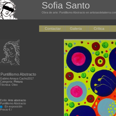
Sofia Santo
Obra de arte: Puntillismo Abstracto en artistasdelatierra.co
Contactar
Galeria
Crítica
Puntillismo Abstracto
Gabino Amaya Cacho2017
Categoria:
Pintura
Técnica: Oleo
Estilo:
Arte abstracto
Puntillismo Abstracto
En exposición
Precio € /