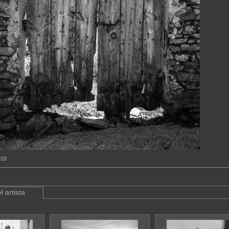
018
l artista