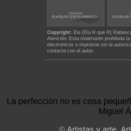
Interiores
ELA (ELA R QUE R) RABASCO...
ELA (ELA R 
Copyright:
Ela (Ela R que R) Rabas
Atención: Esta totalmante prohibida l
electronicos o impresos sin la autoriza
contacta con el autor.
La perfección no es cosa peque
Miguel Á
©
Artistas y arte. Art