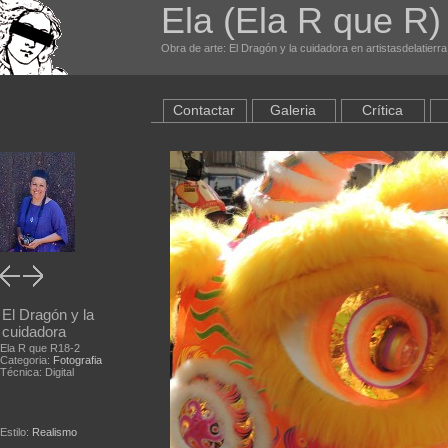
Ela (Ela R que R
Obra de arte: El Dragón y la cuidadora en artistasdelatierr
Contactar
Galeria
Crítica
El Dragón y la
cuidadora
Ela R que R18-2
Categoria:
Fotografia
Técnica: Digital
Estilo:
Realismo