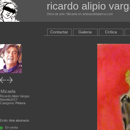
ricardo alipio var
Obra de arte: Micaela en artistasdelatierra.com
Contactar
Galeria
Crítica
Micaela
Ricardo Alipio Vargas
Mantilla2017
Categoria:
Pintura
Estilo:
Arte abstracto
En venta