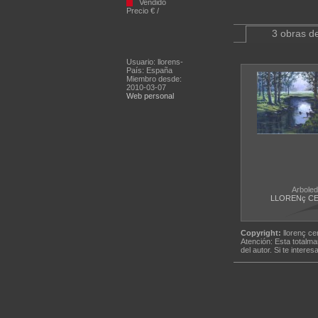
Vendido
Precio € /
3 obras de
Usuario: llorens-
País: España
Miembro desde:
2010-03-07
Web personal
Arboled
LLORENç C
Copyright:
llorenç ce
Atención: Esta totalma
del autor. Si te interes