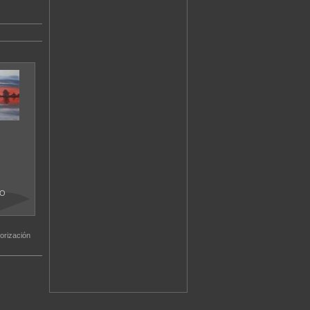
LO
orización