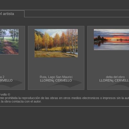
l artista
a 2
Ruta, Lago San Maurici
delta del ebro
ERVELLO
LLORENç CERVELLO
LLORENç CERVEL
rvello ©
nte prohibida la reproducción de las obras en otros medios electronicos o impresos sin la aut
a la obra contacta con el autor.