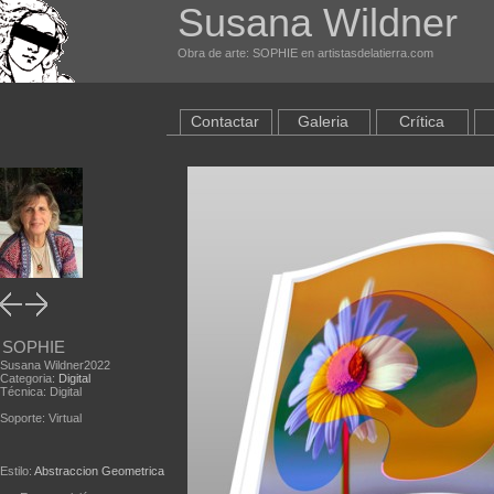
Susana Wildner
Obra de arte: SOPHIE en artistasdelatierra.com
Contactar
Galeria
Crítica
SOPHIE
Susana Wildner2022
Categoria:
Digital
Técnica: Digital
Soporte: Virtual
Estilo:
Abstraccion Geometrica