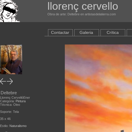
llorenç cervello
Obra de arte: Deltebre en artistasdelatierra.com
Contactar
Galeria
Crítica
Deltebre
Llorenç CervellóEner
Categoria:
Pintura
Técnica: Oleo
Soporte: Tela
35 x 46
Estilo:
Naturalismo