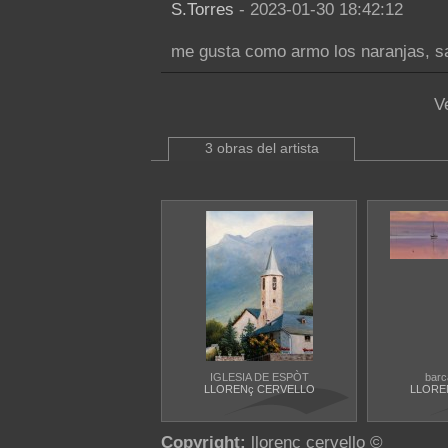
S.Torres
- 2023-01-30 18:42:12
me gusta como armo los naranjas, s
V
3 obras del artista
IGLESIA DE ESPÒT
barc
LLORENç CERVELLO
LLORE
Copyright:
llorenç cervello ©