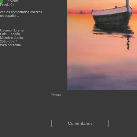
En venta
Precio € /
ver los comentarios escritos
en español 1
Usuario: llorens-
País: España
Miembro desde:
2010-03-07
Web personal
Pintura
Comentarios