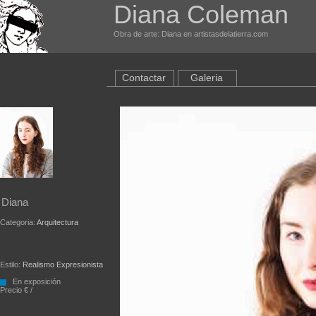
Diana Coleman
Obra de arte: Diana en artistasdelatierra.com
Contactar
Galeria
Diana
Categoria:
Arquitectura
Estilo:
Realismo Expresionista
En exposición
Precio € /