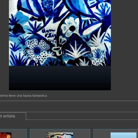
ema tiene una fauna fantastica
l artista