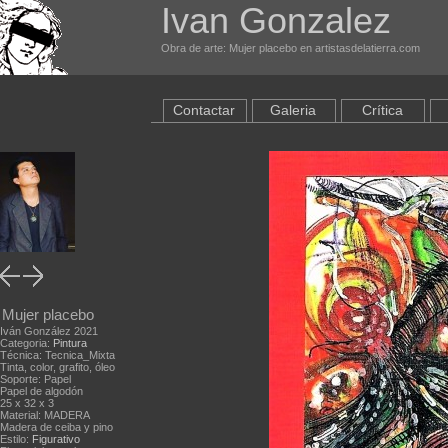
Ivan Gonzalez
Obra de arte: Mujer placebo en artistasdelatierra.com
Contactar
Galeria
Crítica
Mujer placebo
Iván González 2021
Categoria:
Pintura
Técnica: Tecnica_Mixta
Tinta, color, grafito, óleo
Soporte: Papel
Papel de algodón
25 x 32 x 3
Material: MADERA
Madera de ceiba y pino
Estilo:
Figurativo