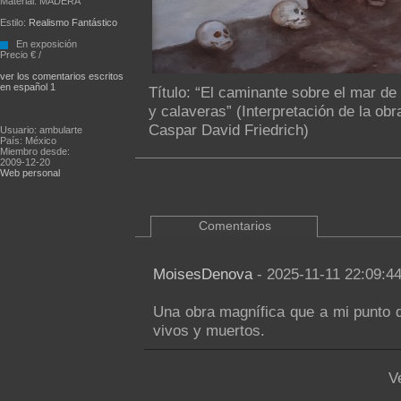
Material: MADERA
Estilo:
Realismo Fantástico
En exposición
Precio € /
ver los comentarios escritos
en español 1
Título: “El caminante sobre el mar de
y calaveras” (Interpretación de la obr
Caspar David Friedrich)
Usuario: ambularte
País: México
Miembro desde:
2009-12-20
Web personal
Comentarios
MoisesDenova
- 2025-11-11 22:09:4
Una obra magnífica que a mi punto d
vivos y muertos.
V