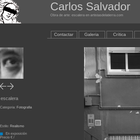
Carlos Salvador
Obra de arte: escalera en artistasdelatierra.com
Contactar
Galeria
Crítica
escalera
Categoria:
Fotografia
Estilo:
Realismo
En exposición
Precio € /