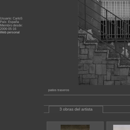
Usuario: CarloS
País: España
Miembro desde:
2006-05-16
Web personal
patios traseros
3 obras del artista