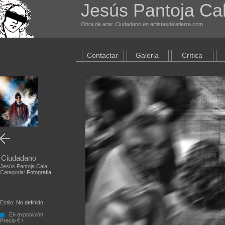
Jesús Pantoja Ca
Obra de arte: Ciudadano en artistasdelatierra.com
Contactar
Galeria
Crítica
Ciudadano
Jesús Pantoja Cala
Categoria:
Fotografia
Estilo:
No definido
En exposición
Precio € /