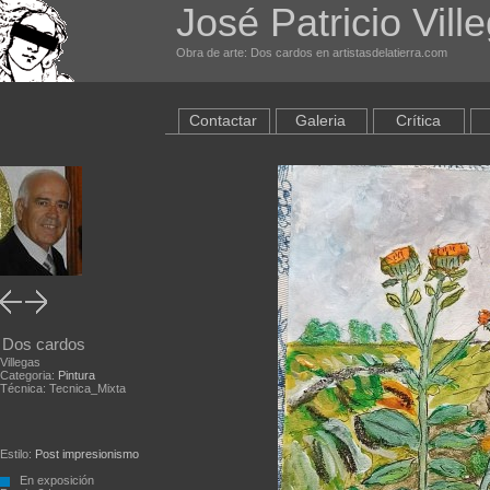
José Patricio Vill
Obra de arte: Dos cardos en artistasdelatierra.com
Contactar
Galeria
Crítica
Dos cardos
Villegas
Categoria:
Pintura
Técnica: Tecnica_Mixta
Estilo:
Post impresionismo
En exposición