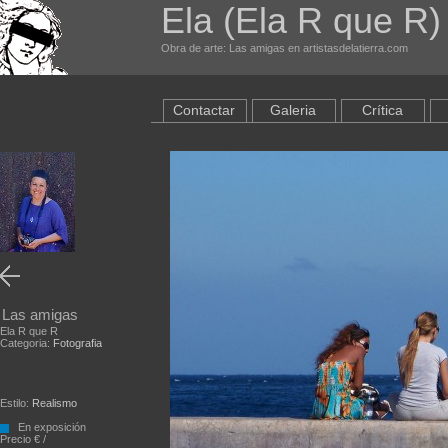
Ela (Ela R que R
Obra de arte: Las amigas en artistasdelatierra.com
Contactar
Galeria
Crítica
Las amigas
Ela R que R
Categoria:
Fotografia
Estilo:
Realismo
En exposición
Precio € /