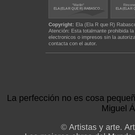
"Marilin"
Rincone
ELA (ELA R QUE R) RABASCO...
ELA (ELA R 
Copyright:
Ela (Ela R que R) Rabas
Atención: Esta totalmante prohibida l
electronicos o impresos sin la autoriza
contacta con el autor.
La perfección no es cosa peque
Miguel Á
©
Artistas y arte. Art