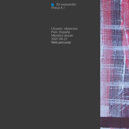
En exposición
Precio € /
Usuario: vleanross
País: España
Miembro desde:
2007-08-27
Web personal