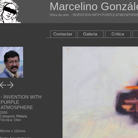
Marcelino Gonzál
Obra de arte: - INVENTION WITH PURPLE ATMOSPHERE en
Contactar
Galeria
Crítica
- INVENTION WITH
PURPLE
ATMOSPHERE
2006
Categoria:
Pintura
Técnica: Oleo
80cms x 110cms