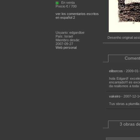
En venta
Precio € / 700
ver los comentarios escritos
en español 2
Usuario: edgardloe
País: Israel
Desenho original ass
Miembro desde:
2007-09-27
Web personal
Coment
eliborcos
- 2009-01-
hola Edgard! excele
encantado!!! es exce
da realismos a toda l
vakeiro
- 2007-12-14
Tus obras a plumilla
3 obras de