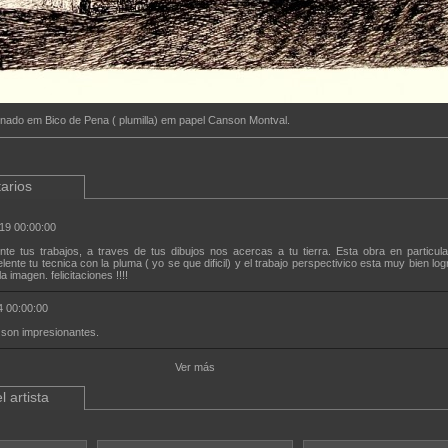
inado em Bico de Pena ( plumilla) em papel Canson Montval.
arios
19 00:00:00
nte tus trabajos, a traves de tus dibujos nos acercas a tu tierra. Esta obra en particul
lente tu tecnica con la pluma ( yo se que dificil) y el trabajo perspectivico esta muy bien log
a imagen. felicitaciones !!!!
 00:00:00
 son impresionantes.
Ver más
l artista