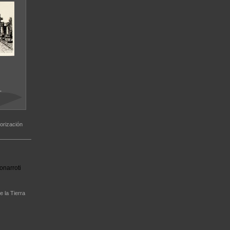
T
orización
onarroti
e la Tierra