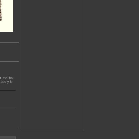
ar me ha
rado y le