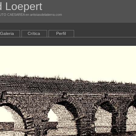
 Loepert
UTO CAESAREA en artistasdelatierra.com
Galeria
Crítica
Perfil