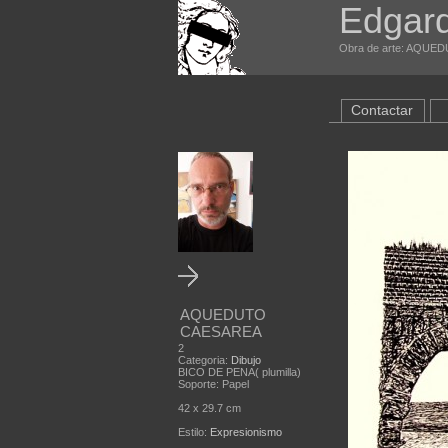
Edgard
Obra de arte: AQUED
Contactar
AQUEDUTO
CAESAREA
2
Categoria:
Dibujo
BICO DE PENA( plumilla)
Soporte: Papel
42 x 29.7 cm
Estilo:
Expresionismo