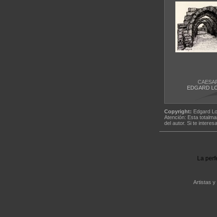
CAESA
EDGARD L
Copyright:
Edgard Lo
Atención: Esta totalma
del autor. Si te interes
La perf
Artistas y