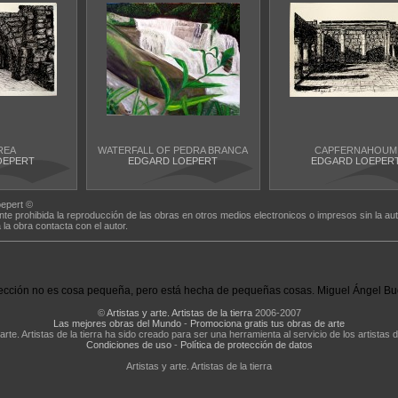
REA
WATERFALL OF PEDRA BRANCA
CAPFERNAHOUM
OEPERT
EDGARD LOEPERT
EDGARD LOEPER
epert ©
nte prohibida la reproducción de las obras en otros medios electronicos o impresos sin la aut
a la obra contacta con el autor.
ección no es cosa pequeña, pero está hecha de pequeñas cosas. Miguel Ángel Bu
©
Artistas y arte. Artistas de la tierra
2006-2007
Las mejores obras del Mundo
-
Promociona gratis tus obras de arte
 arte. Artistas de la tierra ha sido creado para ser una herramienta al servicio de los artistas d
Condiciones de uso
-
Política de protección de datos
Artistas y arte. Artistas de la tierra