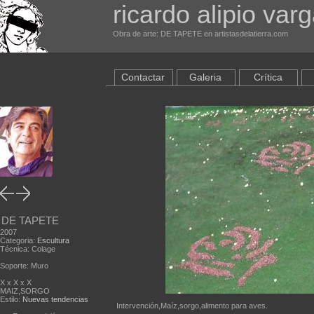
ricardo alipio var
Obra de arte: DE TAPETE en artistasdelatierra.com
Contactar
Galeria
Crítica
DE TAPETE
2007
Categoria:
Escultura
Técnica: Colage
Soporte: Muro
X x X x X
MAIZ,SORGO
Estilo:
Nuevas tendencias
Intervención,Maíz,sorgo,alimento para aves.