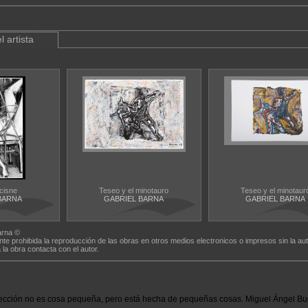
l artista
 cisne
Teseo y el minotauro
Teseo y el minotaur
BARNA
GABRIEL BARNA
GABRIEL BARNA
arna ©
nte prohibida la reproducción de las obras en otros medios electronicos o impresos sin la aut
a la obra contacta con el autor.
ección no es cosa pequeña, pero está hecha de pequeñas cosas. Miguel Ángel Bu