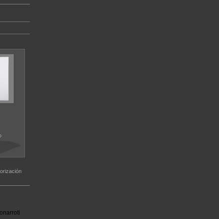
o
orización
onarroti