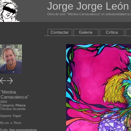
Jorge Jorge León
Obra de arte: "Menina Carnavalesca" en artistasdelatierra
Contactar
Galeria
Crítica
"Menina
Carnavalesca"
2004
Categoria:
Pintura
Técnica: Acuarela
Soporte: Papel
55 cm. x 75cm.
Estilo:
Neo expresionismo