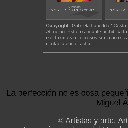
Sunshine
T
GABRIELA LABUDDA / COSTA ...
GABRIELA LA
Copyright:
Gabriela Labudda / Costa
Atención: Esta totalmante prohibida l
electronicos o impresos sin la autoriza
contacta con el autor.
La perfección no es cosa peque
Miguel Á
©
Artistas y arte. Art