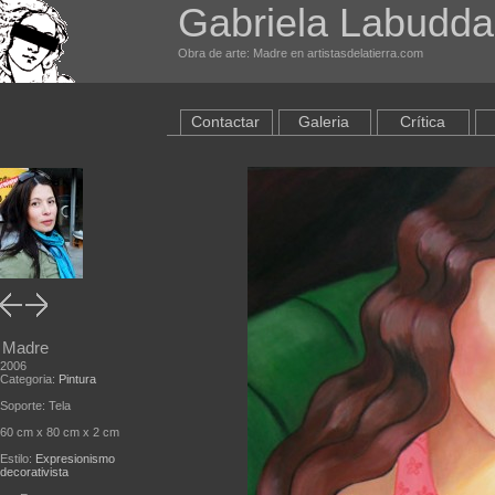
Gabriela Labudda
Obra de arte: Madre en artistasdelatierra.com
Contactar
Galeria
Crítica
Madre
2006
Categoria:
Pintura
Soporte: Tela
60 cm x 80 cm x 2 cm
Estilo:
Expresionismo
decorativista