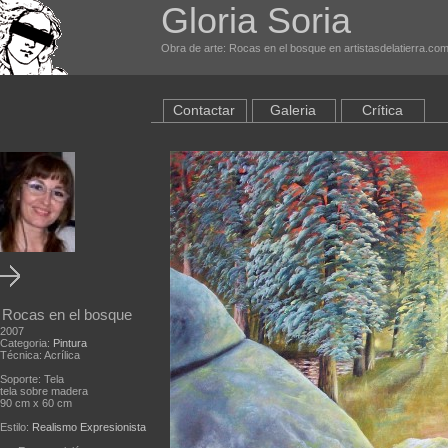
Gloria Soria
Obra de arte: Rocas en el bosque en artistasdelatierra.co
Contactar
Galeria
Crítica
Rocas en el bosque
2007
Categoria:
Pintura
Técnica: Acrílica
Soporte: Tela
tela sobre madera
90 cm x 60 cm
Estilo:
Realismo Expresionista