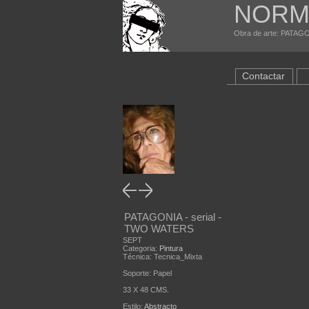
NORM
Obra de arte: PATAGO
Contactar
PATAGONIA - serial -
TWO WATERS
SEPT
Categoria:
Pintura
Técnica: Tecnica_Mixta
Soporte: Papel
33 X 48 CMS.
Estilo:
Abstracto