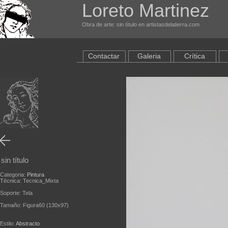
Loreto Martinez
Obra de arte: sin título en artistasdelatierra.com
Contactar
Galeria
Crítica
sin título
Categoria:
Pintura
Técnica: Tecnica_Mixta
Soporte: Tela
Tamaño: Figura60 (130x97)
Estilo:
Abstracto