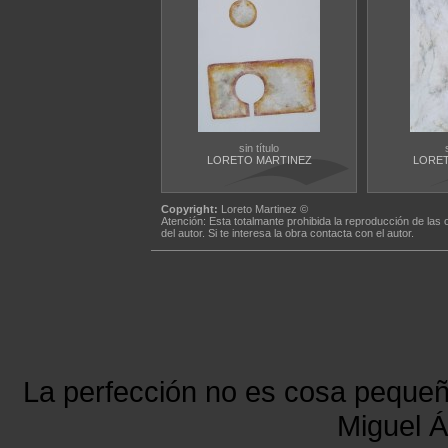
sin título
LORETO MARTINEZ
LORET
Copyright:
Loreto Martinez ©
Atención: Esta totalmante prohibida la reproducción de las 
del autor. Si te interesa la obra contacta con el autor.
La perfección no es cosa peque
Miguel Á