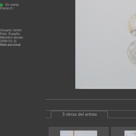
En venta
Precio € /
Usuario: loreto
País: España
Miembro desde:
2008-01-11
Web personal
3 obras del artista