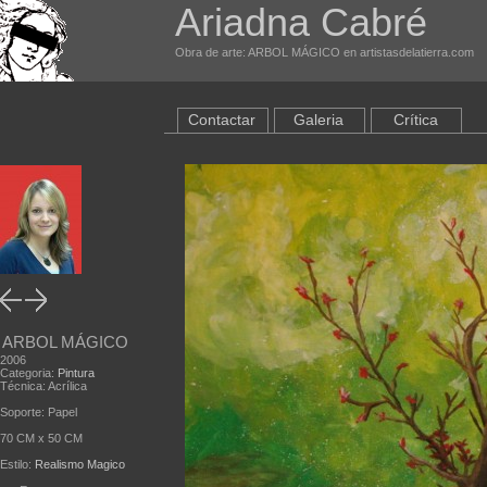
Ariadna Cabré
Obra de arte: ARBOL MÁGICO en artistasdelatierra.com
Contactar
Galeria
Crítica
ARBOL MÁGICO
2006
Categoria:
Pintura
Técnica: Acrílica
Soporte: Papel
70 CM x 50 CM
Estilo:
Realismo Magico