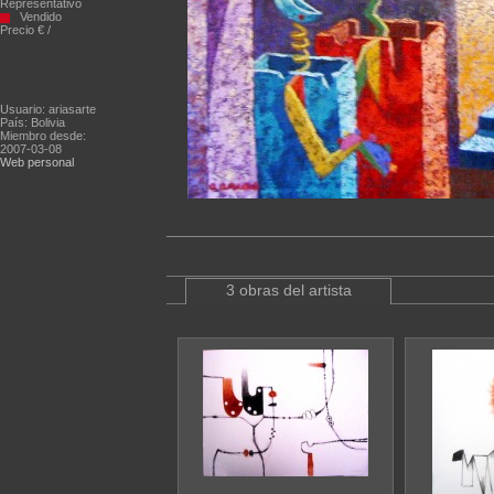
Representativo
Vendido
Precio € /
Usuario: ariasarte
País: Bolivia
Miembro desde:
2007-03-08
Web personal
3 obras del artista