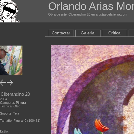
Orlando Arias Mo
Obra de arte: Ciberandino 20 en artistasdelatierra.com
Contactar
Galeria
Crítica
Ciberandino 20
2004
Categoria:
Pintura
Técnica: Oleo
Soporte: Tela
Tamaño: Figura40 (100x81)
Estilo: