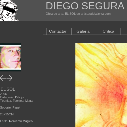
DIEGO SEGURA
Obra de arte: EL SOL en artistasdelatierra.com
Contactar
Galeria
Crítica
EL SOL
2006
Categoria:
Dibujo
Técnica: Tecnica_Mixta
Soporte: Papel
25X35CM.
Estilo:
Realismo Magico