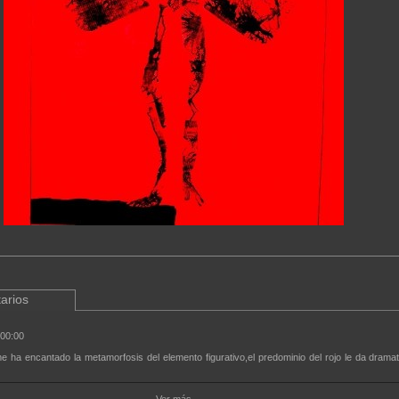
arios
:00:00
me ha encantado la metamorfosis del elemento figurativo,el predominio del rojo le da dram