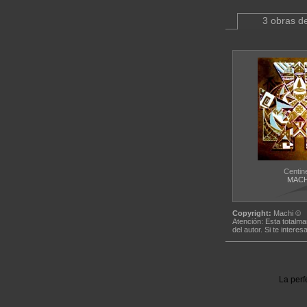
3 obras de
Centin
MACH
Copyright:
Machi ©
Atención: Esta totalma
del autor. Si te interes
La perf