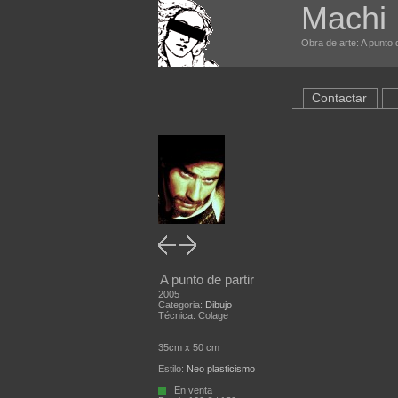
Machi
Obra de arte: A punto d
Contactar
A punto de partir
2005
Categoria:
Dibujo
Técnica: Colage
35cm x 50 cm
Estilo:
Neo plasticismo
En venta