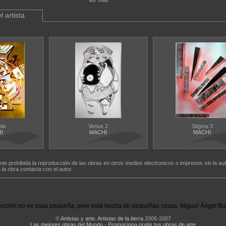
Ver más
l artista
ela
Venus 2
Stigma 3
I
MACHI
MACHI
nte prohibida la reproducción de las obras en otros medios electronicos o impresos sin la aut
a la obra contacta con el autor.
ección no es cosa pequeña, pero está hecha de pequeñas cosas. Miguel Ángel Bu
©
Artistas y arte. Artistas de la tierra
2006-2007
Las mejores obras del Mundo
-
Promociona gratis tus obras de arte