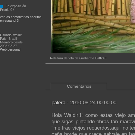
En exposición
Precio € /
ver los comentarios escritos
en español 3
Usuario: waldir
País: Brasil
Miembro desde:
2008-02-27
Web personal
Releitura de foto de Guilherme Baffi/AE
Comentarios
palera
- 2010-08-24 00:00:00
Hola Waldir!!! como estas viejo am
que sigas pintando obras tan marav
"me trae viejos recuerdos,aquí no t
caña borde que crece salvaje en las 