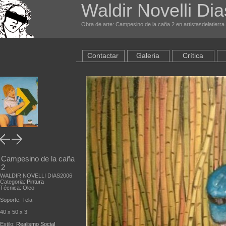
Waldir Novelli Dia
Obra de arte: Campesino de la caña 2 en artistasdelatierr
Contactar
Galeria
Crítica
Campesino de la caña
2
WALDIR NOVELLI DIAS2006
Categoria:
Pintura
Técnica: Oleo
Soporte: Tela
40 x 50 x 3
Estilo:
Realismo Social