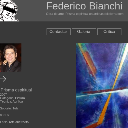
Federico Bianchi
Obra de arte: Prisma espiritual en artistasdelatierra.com
Contactar
Galeria
Crítica
Prisma espiritual
2007
Categoria:
Pintura
Técnica: Acrílica
Soporte: Tela
80 x 60
Estilo:
Arte abstracto