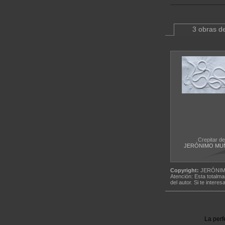
3 obras de
Crepitar de 
JERÓNIMO MU
Copyright:
JERÓNIM
Atención: Esta totalma
del autor. Si te interes
La perf