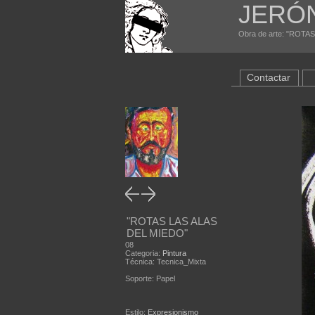
JERÓ
Obra de arte: "ROTAS
Contactar
"ROTAS LAS ALAS
DEL MIEDO"
08
Categoria:
Pintura
Técnica: Tecnica_Mixta
Soporte: Papel
Estilo:
Expresionismo