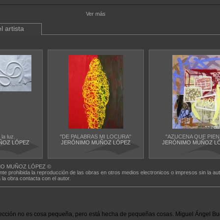
Ver más
l artista
la luz.
"DE PALABRAS MI LOCURA"
"AZUCENA QUE PIEN
ÑOZ LÓPEZ
JERÓNIMO MUÑOZ LÓPEZ
JERÓNIMO MUÑOZ L
O MUÑOZ LÓPEZ ©
nte prohibida la reproducción de las obras en otros medios electronicos o impresos sin la aut
a la obra contacta con el autor.
ección no es cosa pequeña, pero está hecha de pequeñas cosas. Miguel Ángel Bu