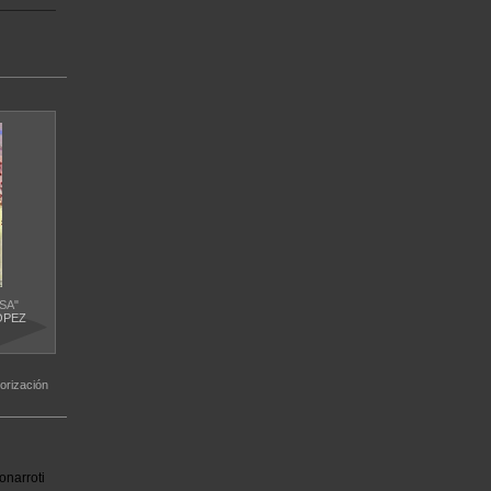
SA"
ÓPEZ
orización
onarroti