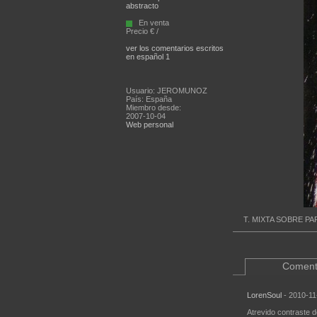
abstracto
En venta
Precio € /
ver los comentarios escritos
en español 1
Usuario: JEROMUNOZ
País: España
Miembro desde:
2007-10-04
Web personal
T. MIXTA SOBRE PA
Coment
LorenSoul
- 2010-11
Atrevido contraste 