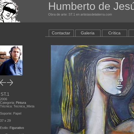
Humberto de Jesú
Obra de arte: ST.1 en artistasdelatierra.com
Contactar
Galeria
Crítica
ST.1
2006
Categoria:
Pintura
Técnica: Tecnica_Mixta
Soporte: Papel
37 x 29
Estilo:
Figurativo