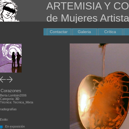
ARTEMISIA Y CO
de Mujeres Artist
Obra de arte: Corazones en artistasdelatierra.com
Contactar
Galeria
Crítica
Corazones
Berta Lombán2006
Categoria:
3D
Técnica: Tecnica_Mixta
radiografías
Estilo:
En exposición