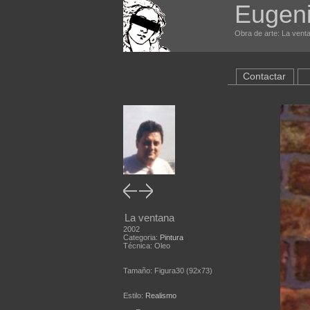
Eugeni
Obra de arte: La venta
Contactar
La ventana
2002
Categoria:
Pintura
Técnica: Oleo
Tamaño: Figura30 (92x73)
Estilo:
Realismo