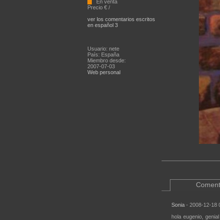
En venta
Precio € /
ver los comentarios escritos
en español 3
Usuario: nete
País: España
Miembro desde:
2007-07-03
Web personal
Coment
Sonia
- 2008-12-18 
hola eugenio, genia