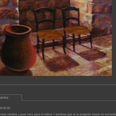
arios
00:00:00
l esta ventana ¿usas cera para el relieve ? perdona que te lo pregunte esque no encuent