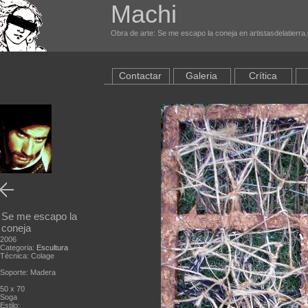
Machi
Obra de arte: Se me escapo la coneja en artistasdelatierr
Contactar
Galeria
Crítica
Se me escapo la
coneja
2006
Categoria:
Escultura
Técnica: Colage
Soporte: Madera
50 x 70
Soga
Estilo: